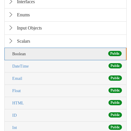
Interfaces
Enums
Input Objects
Scalars
Public
Boolean
Public
DateTime
Public
Email
Public
Float
Public
HTML
Public
ID
Public
Int