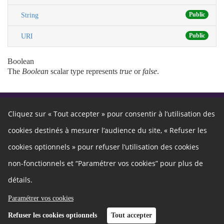
Public
String
Public
URI
Boolean
The
Boolean
scalar type represents
true
or
false
.
Cliquez sur « Tout accepter » pour consentir à l’utilisation des
Autres liens
cookies destinés à mesurer l’audience du site, « Refuser les
Cookies
Gestion des cookies
cookies optionnels » pour refuser l’utilisation des cookies
Politique de confidentialité
Mentions légales
non-fonctionnels et “Paramétrer vos cookies” pour plus de
Besoin d'aide ?
Qui sommes nous ?
Charte
Nous contacter
détails.
Développeurs
Paramétrer vos cookies
Refuser les cookies optionnels
Tout accepter