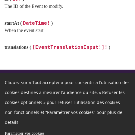
The ID of the Event to modify.
DateTime!
startAt (
)
When the event start.
[EventTranslationInput!]!
translations (
)
Cliquez sur « Tout accepter » pour consentir à l’utilisation des
Autres liens
cookies destinés à mesurer l’audience du site, « Refuser les
Cookies
Gestion des cookies
cookies optionnels » pour refuser l’utilisation des cookies
Politique de confidentialité
Mentions légales
non-fonctionnels et “Paramétrer vos cookies” pour plus de
Besoin d'aide ?
Qui sommes nous ?
Charte
Nous contacter
détails.
Développeurs
Paramétrer vos cookies