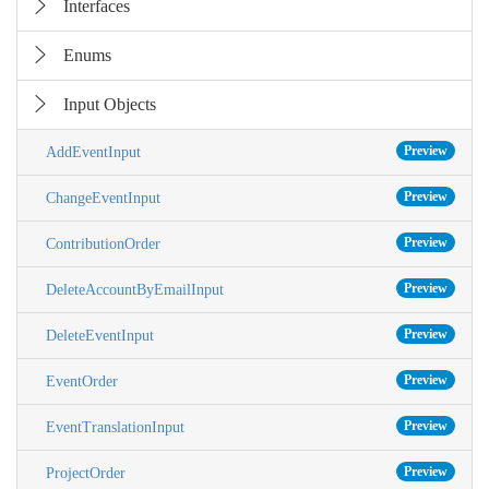
Interfaces
Enums
Input Objects
Preview
AddEventInput
Preview
ChangeEventInput
Preview
ContributionOrder
Preview
DeleteAccountByEmailInput
Preview
DeleteEventInput
Preview
EventOrder
Preview
EventTranslationInput
Preview
ProjectOrder