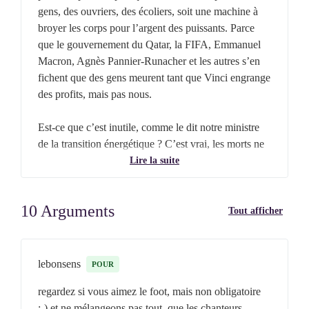
gens, des ouvriers, des écoliers, soit une machine à
broyer les corps pour l’argent des puissants. Parce
que le gouvernement du Qatar, la FIFA, Emmanuel
Macron, Agnès Pannier-Runacher et les autres s’en
fichent que des gens meurent tant que Vinci engrange
des profits, mais pas nous.
Est-ce que c’est inutile, comme le dit notre ministre
de la transition énergétique ? C’est vrai, les morts ne
seront pas ressuscités, le carbone ne retournera pas
Lire la suite
sous terre. Mais nous n’aurons pas joué gentiment
notre rôle dans leur business plan, nous n’aurons pas
10 Arguments
rempli leurs poches en regardant leurs pubs, nous
Tout afficher
n’aurons pas laissé le foot se jouer sur des cadavres et
la prochaine fois, les marques y réfléchiront à deux
fois avant d’associer leurs images à un tel carnage.
lebonsens
POUR
regardez si vous aimez le foot, mais non obligatoire
Le boycott est forcément difficile quand on est
:-) et ne mélangeons pas tout, que les chanteurs