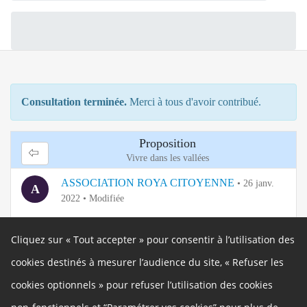
Consultation terminée.
Merci à tous d'avoir contribué.
Proposition
Vivre dans les vallées
ASSOCIATION ROYA CITOYENNE
•
26 janv.
A
2022
•
Modifiée
Vallée transfrontalière,vallée d'accueil
Cliquez sur « Tout accepter » pour consentir à l’utilisation des
10 votes
0 amendement
1 argument
0 source
cookies destinés à mesurer l’audience du site, « Refuser les
C
ENJEU CIVILISATIONNEL POUR LA ROYA,
cookies optionnels » pour refuser l’utilisation des cookies
o
VALLEE TRANSFRONTALIERE, VALLEE