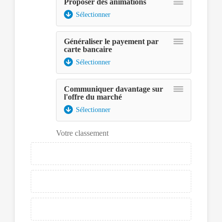
Proposer des animations
Sélectionner
Généraliser le payement par
carte bancaire
Sélectionner
Assurez-
vous
d'avoir
Communiquer davantage sur
l'offre du marché
le
lecteur
Sélectionner
d'écran
en
Votre classement
mode
focus.
Ensuite
pour
déplacer
un
élément,
appuyer
sur