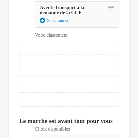
Avec le transport à la
demande de la CCF
Assurez-
Sélectionner
vous
d'avoir
le
Votre classement
lecteur
d'écran
en
mode
focus.
Ensuite
pour
déplacer
un
élément,
appuyer
sur
la
Le marché est avant tout pour vous
barre
espace
Choix disponibles
pour