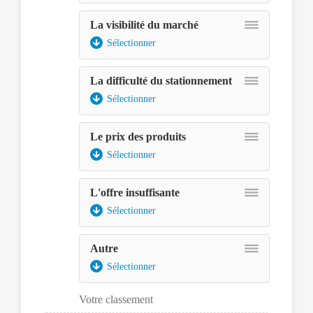
et
La visibilité du marché
déposé
à
Sélectionner
l'aide
de
La difficulté du stationnement
la
touche
Sélectionner
espace.
Le prix des produits
Sélectionner
L'offre insuffisante
Sélectionner
Assurez-
Autre
vous
Sélectionner
d'avoir
le
Votre classement
lecteur