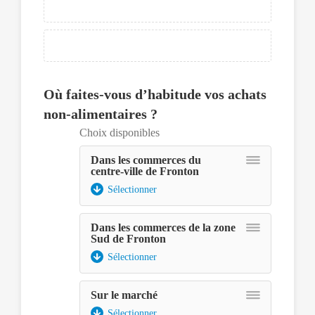
sélectionner,
ce
dernier
pourra
être
déplacé
Où faites-vous d’habitude vos achats
avec
les
non-alimentaires ?
touches
Choix disponibles
fléchées
et
Dans les commerces du
déposé
centre-ville de Fronton
à
Sélectionner
l'aide
de
la
Dans les commerces de la zone
touche
Sud de Fronton
espace.
Sélectionner
Sur le marché
Sélectionner