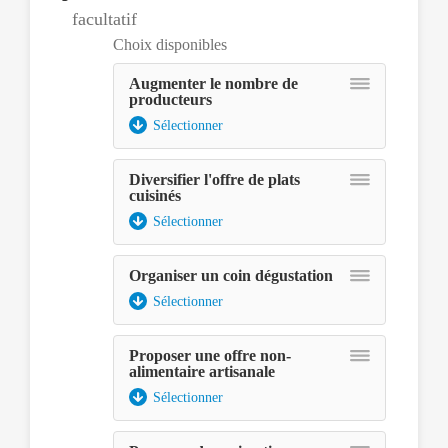
facultatif
ce
dernier
Choix disponibles
pourra
être
Augmenter le nombre de
producteurs
déplacé
avec
Sélectionner
les
touches
Diversifier l'offre de plats
fléchées
cuisinés
et
déposé
Sélectionner
à
l'aide
Organiser un coin dégustation
de
la
Sélectionner
touche
espace.
Proposer une offre non-
alimentaire artisanale
Sélectionner