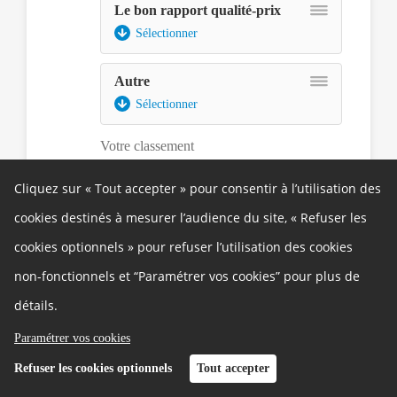
Le bon rapport qualité-prix
Sélectionner
Assurez-
Autre
vous
Sélectionner
d'avoir
le
Votre classement
lecteur
d'écran
en
Cliquez sur « Tout accepter » pour consentir à l’utilisation des
mode
cookies destinés à mesurer l’audience du site, « Refuser les
focus.
Ensuite
cookies optionnels » pour refuser l’utilisation des cookies
pour
déplacer
non-fonctionnels et “Paramétrer vos cookies” pour plus de
un
détails.
élément,
appuyer
Paramétrer vos cookies
sur
la
Refuser les cookies optionnels
Tout accepter
barre