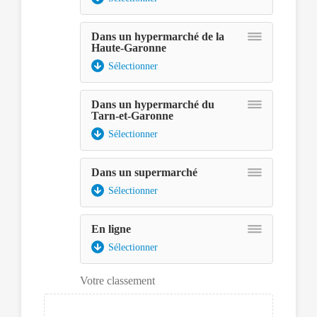
Dans un hypermarché de la
Haute-Garonne
Sélectionner
Dans un hypermarché du
Tarn-et-Garonne
Sélectionner
Dans un supermarché
Sélectionner
Assurez-
vous
d'avoir
En ligne
le
Sélectionner
lecteur
d'écran
en
Votre classement
mode
focus.