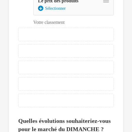
Le prix des produits
Assurez-
vous
Sélectionner
d'avoir
le
Votre classement
lecteur
d'écran
en
mode
focus.
Ensuite
pour
déplacer
un
élément,
appuyer
sur
la
barre
espace
pour
Quelles évolutions souhaiteriez-vous
pouvoir
le
pour le marché du DIMANCHE ?
sélectionner,