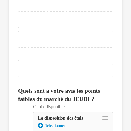
Ensuite
pour
déplacer
un
élément,
appuyer
sur
la
barre
espace
pour
pouvoir
le
sélectionner,
ce
dernier
Quels sont à votre avis les points
pourra
faibles du marché du JEUDI ?
être
déplacé
Choix disponibles
avec
La disposition des étals
les
touches
Sélectionner
fléchées