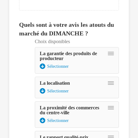
sélectionner,
ce
dernier
pourra
Quels sont à votre avis les atouts du
être
déplacé
marché du DIMANCHE ?
avec
Choix disponibles
les
touches
La garantie des produits de
fléchées
producteur
et
Sélectionner
déposé
à
l'aide
La localisation
de
Sélectionner
la
touche
espace.
La proximité des commerces
du centre-ville
Sélectionner
Le rapport qualité-prix