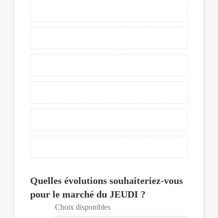
d'écran
en
mode
focus.
Ensuite
pour
déplacer
un
élément,
appuyer
sur
la
barre
espace
pour
pouvoir
le
sélectionner,
ce
Quelles évolutions souhaiteriez-vous
dernier
pour le marché du JEUDI ?
pourra
être
Choix disponibles
déplacé