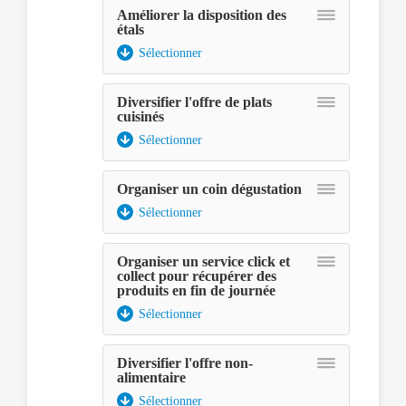
avec
Améliorer la disposition des
étals
les
touches
Sélectionner
fléchées
et
Diversifier l'offre de plats
déposé
cuisinés
à
l'aide
Sélectionner
de
la
Organiser un coin dégustation
touche
espace.
Sélectionner
Organiser un service click et
collect pour récupérer des
produits en fin de journée
Sélectionner
Diversifier l'offre non-
alimentaire
Sélectionner