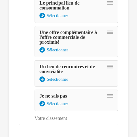
pouvoir
Le principal lieu de
le
consommation
sélectionner,
Sélectionner
ce
dernier
pourra
Une offre complémentaire à
l'offre commerciale de
être
proximité
déplacé
avec
Sélectionner
les
touches
Un lieu de rencontres et de
fléchées
convivialité
et
Sélectionner
déposé
à
Assurez-
l'aide
Je ne sais pas
vous
de
d'avoir
Sélectionner
la
le
touche
lecteur
espace.
Votre classement
d'écran
en
mode