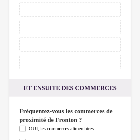
la
barre
espace
pour
pouvoir
le
sélectionner,
ce
dernier
pourra
être
déplacé
avec
les
ET ENSUITE DES COMMERCES
touches
fléchées
et
déposé
Fréquentez-vous les commerces de
à
proximité de Fronton ?
l'aide
de
OUI, les commerces alimentaires
la