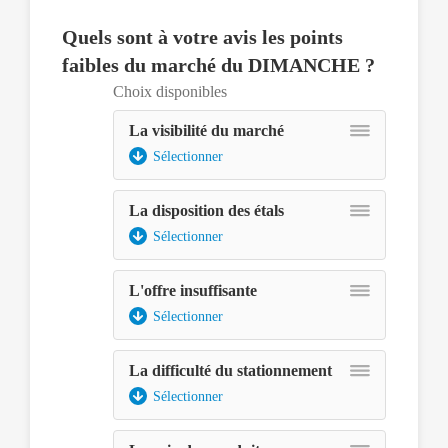
pouvoir
Quels sont à votre avis les points
le
sélectionner,
faibles du marché du DIMANCHE ?
ce
Choix disponibles
dernier
pourra
La visibilité du marché
être
Sélectionner
déplacé
avec
les
La disposition des étals
touches
Sélectionner
fléchées
et
déposé
L'offre insuffisante
à
Sélectionner
l'aide
de
la
La difficulté du stationnement
touche
Sélectionner
espace.