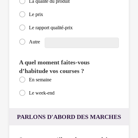
La qualité du produit
et
déposé
Le prix
à
l'aide
Le rapport qualité-prix
de
la
Autre
touche
espace.
A quel moment faites-vous
d’habitude vos courses ?
En semaine
Le week-end
PARLONS D'ABORD DES MARCHES