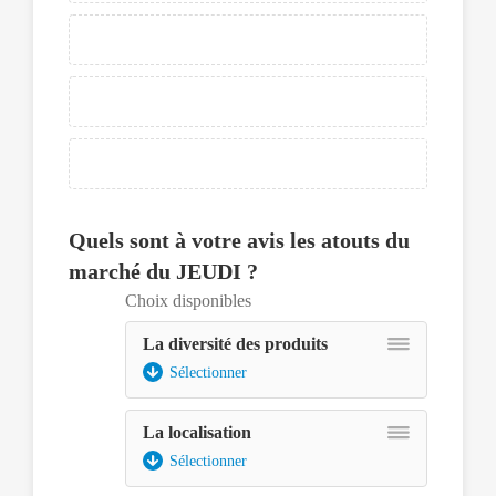
focus.
Ensuite
pour
déplacer
un
élément,
appuyer
sur
la
barre
espace
Quels sont à votre avis les atouts du
pour
marché du JEUDI ?
pouvoir
le
Choix disponibles
sélectionner,
La diversité des produits
ce
dernier
Sélectionner
pourra
être
La localisation
déplacé
avec
Sélectionner
les