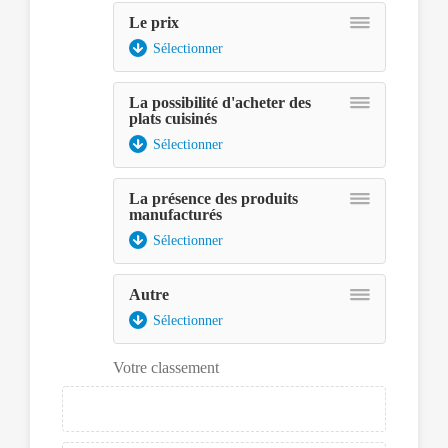
touches
Le prix
fléchées
et
Sélectionner
déposé
à
La possibilité d'acheter des
l'aide
plats cuisinés
de
la
Sélectionner
touche
espace.
La présence des produits
manufacturés
Sélectionner
Assurez-
vous
Autre
d'avoir
Sélectionner
le
lecteur
Votre classement
d'écran
en
mode
focus.