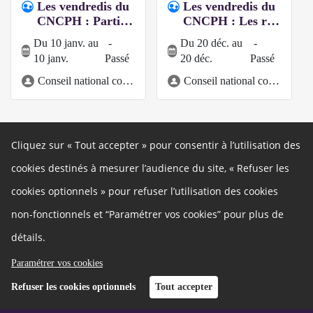
Les vendredis du
Les vendredis du
CNCPH : Parti
…
CNCPH : Les r
…
Du 10 janv. au
-
Du 20 déc. au
-
10 janv.
Passé
20 déc.
Passé
Conseil national consultatif des personnes handicapées
Conseil national consultatif des personnes handicapées
Cliquez sur « Tout accepter » pour consentir à l’utilisation des
cookies destinés à mesurer l’audience du site, « Refuser les
Autres liens
cookies optionnels » pour refuser l’utilisation des cookies
Cookies
Gestion des cookies
non-fonctionnels et “Paramétrer vos cookies” pour plus de
Politique de confidentialité
Mentions légales
détails.
Besoin d'aide ?
Qui sommes nous ?
Paramétrer vos cookies
Charte
Nous contacter
Refuser les cookies optionnels
Tout accepter
Développeurs