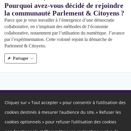
Pourquoi avez-vous décidé de rejoindre
la communauté Parlement & Citoyens ?
Parce que je veux travailler à l’émergence d’une démocratie
collaborative, en s’inspirant des méthodes de l’économie
collaborative, notamment par l’utilisation du numérique. J’avance
par l’expérimentation. Cette volonté rejoint la démarche de
Parlement & Citoyens.
Partager
Cliquez sur « Tout accepter » pour consentir à l’utilisation des
Autres liens
cookies destinés à mesurer l’audience du site, « Refuser les
Cookies
Gestion des cookies
cookies optionnels » pour refuser l’utilisation des cookies
Politique de confidentialité
Mentions légales
Besoin d'aide ?
Qui sommes nous ?